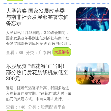
大圣策略 国家发展改革委
与南非社会发展部签署谅解
备忘录
人民财讯11月28日电，G20峰会期间，
国家发展改革委副主任刘苏社与南非社
会发展部部长诺库佐拉·西西茜·托拉谢签
署《中华人民共和国国家发展和改革委
大圣策略
查看：
89
分类：
启泰网
员会与南非共和....
乐股配资 “追花游”正当时!
部分热门赏花航线机票低至
300元
近期，随着气温逐渐升高，我国多地进
入春花最佳观赏期。“追花游”成为时下最
热门的旅游方式。来自去哪儿旅行、飞
猪等多家平台的数据显示，3月以来，“踏
查看：
148
分类：
股票配资平台
青”“赏花”“春....