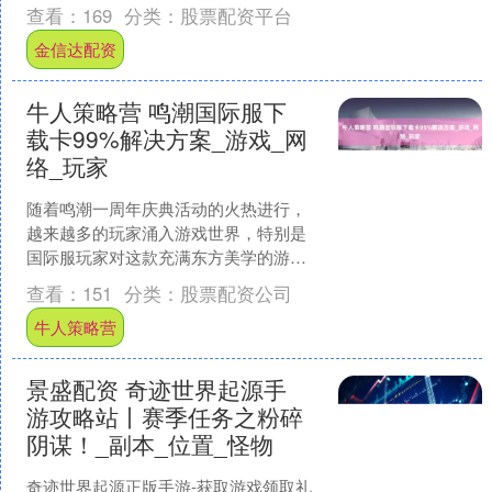
应堪称教科书级别，这让人不禁联想到
查看：
169
分类：
股票配资平台
《三国：谋定天下》中六大....
金信达配资
牛人策略营 鸣潮国际服下
载卡99%解决方案_游戏_网
络_玩家
随着鸣潮一周年庆典活动的火热进行，
越来越多的玩家涌入游戏世界，特别是
国际服玩家对这款充满东方美学的游戏
充满了期待。然而，不少海外玩家在下
查看：
151
分类：
股票配资公司
载过程中遇到了卡在99%....
牛人策略营
景盛配资 奇迹世界起源手
游攻略站丨赛季任务之粉碎
阴谋！_副本_位置_怪物
奇迹世界起源正版手游-获取游戏领取礼