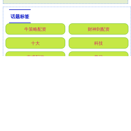
话题标签
牛策略配资
财神到配资
十大
科技
嘉盛配资
昔日
钱程策略配资
2026
港股
正式
行业
旺信证券
全部话题标签