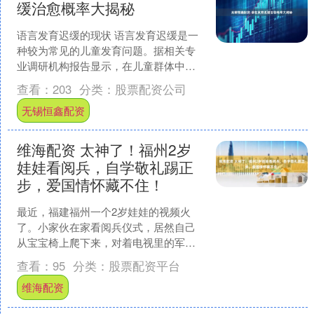
缓治愈概率大揭秘
语言发育迟缓的现状 语言发育迟缓是一
种较为常见的儿童发育问题。据相关专
业调研机构报告显示，在儿童群体中，
约有一定比例的孩子存在不同程度的语
查看：
203
分类：
股票配资公司
言发育迟缓情况。语言发....
无锡恒鑫配资
维海配资 太神了！福州2岁
娃娃看阅兵，自学敬礼踢正
步，爱国情怀藏不住！
最近，福建福州一个2岁娃娃的视频火
了。小家伙在家看阅兵仪式，居然自己
从宝宝椅上爬下来，对着电视里的军人
有模有样地敬礼、踢正步，把妈妈都看
查看：
95
分类：
股票配资平台
傻了。这到底是咋回事呢？....
维海配资