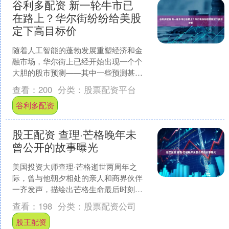
谷利多配资 新一轮牛市已
在路上？华尔街纷纷给美股
定下高目标价
随着人工智能的蓬勃发展重塑经济和金
融市场，华尔街上已经开始出现一个个
大胆的股市预测——其中一些预测甚至
将标普500指数的目标值定为8000点。
查看：
200
分类：
股票配资平台
众多投行看好美股....
谷利多配资
股王配资 查理·芒格晚年未
曾公开的故事曝光
美国投资大师查理·芒格逝世两周年之
际，曾与他朝夕相处的亲人和商界伙伴
一齐发声，描绘出芒格生命最后时刻的
温暖故事。 总结来说，在最后的时间
查看：
198
分类：
股票配资公司
里，芒格押注了职业生涯中....
股王配资