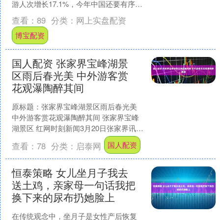
游人次增长17.1%，今年中国还要有序推
进自主开放、单边开放，稳步扩大单方
查看：
89
分类：
网上实盘配资
面免签或全面互免....
博宝配资
国人配资 张家界宝峰湖景
区雨后春光美 中外游客赏
花观瀑陶醉其间
原标题：张家界宝峰湖景区雨后春光美
中外游客赏花观瀑陶醉其间 张家界宝峰
湖景区 红网时刻新闻3月20日张家界讯
（记者 覃宵 通讯员 邓道理）3月19日，
国人配资
查看：
78
分类：
启泰网
张家界宝....
恒泰策略 女儿坐月子我去
送土鸡，亲家母一句话我把
换下来的尿布扔她脸上
在传统观念中，坐月子是女性产后恢复