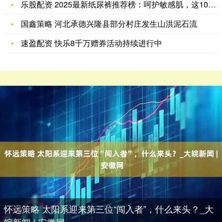
乐股配资 2025最新纸尿裤推荐榜：呵护敏感肌，这10大品牌
国鑫策略 河北承德兴隆县部分村庄发生山洪泥石流
速盈配资 快乐8千万赠券活动持续进行中
怀远策略 太阳系迎来第三位“闯入者”，什么来头？_大