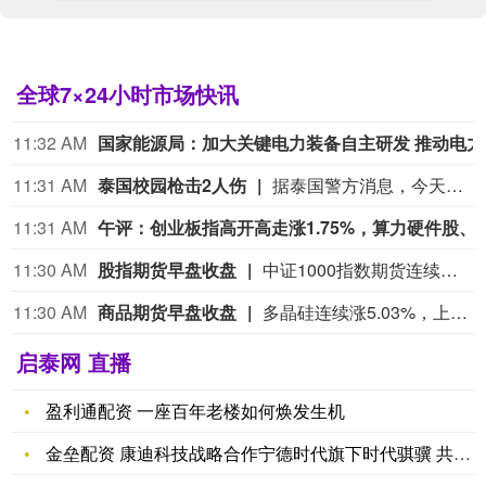
全球7×24小时市场快讯
11:32 AM
国家能源
11:31 AM
泰国校园枪击2人伤
据泰国警方消息，今天（8月7日），泰国首都曼谷以北暖武里府一所学校发生枪击，造成2人受伤。当地政府官员称，枪手是一名学生。
11:31 AM
午评：创业板指高开高走涨1.75%，
11:30 AM
股指期货早盘收盘
中证1000指数期货连续涨1.16%， 沪深300指数期货连续涨0.79%， 中证500指数期货连续涨1.27%， 上证50指数期货连续涨0.90%。
11:30 AM
商品期货早盘收盘
多晶硅连续涨5.03%，上海原油连续涨4.92%，乙二醇连续涨4.69%，丁二烯橡胶连续涨3.68%，燃料油连续涨3.45%，低硫燃料油连续涨3.32%，焦炭连续涨3.22%，沥青连续涨3.16%，瓶片连续涨3.15%，豆一连续涨2.91%。
启泰网 直播
盈利通配资 一座百年老楼如何焕发生机
金垒配资 康迪科技战略合作宁德时代旗下时代骐骥 共推重卡换电