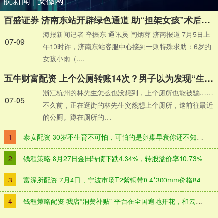
皖新闻 | 安徽网
百盛证券 济南东站开辟绿色通道 助“担架女孩”术后归家
海报新闻记者 辛振东 通讯员 闫炳蓉 济南报道 7月5日上
07-09
午10时许，济南东站客服中心接到一则特殊求助：6岁的
女孩小雨（....
五牛财富配资 上个公厕转账14次？男子以为发现“生财之道”
浙江杭州的林先生怎么也没想到，上个厕所也能被骗……
07-05
不久前，正在逛街的林先生突然想上个厕所，遂前往最近
的公厕。蹲在厕所的....
1
泰安配资 30岁不生育不可怕，可怕的是卵巢早衰你还不知道！_女性_雌激素_功能
2
钱程策略 8月27日金田转债下跌4.34%，转股溢价率10.73%
3
富深所配资 7月4日，宁波市场T2紫铜带0.4*300mm价格84370元/吨，较上一日跌510元/吨，含税自提。
4
钱程策略配资 我店“消费补贴” 平台在全国遍地开花，和云某惠有啥区别？_商家_资金_积分