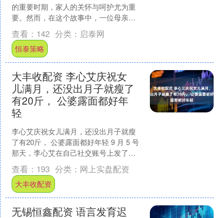
的重要时期，家人的关怀与呵护尤为重
要。然而，在这个故事中，一位母亲在
送土鸡给女儿坐月子时，却因为一句无
查看：
142
分类：
启泰网
心之言而引发了一场风波。....
恒泰策略
大丰收配资 李心艾庆祝女
儿满月，还没出月子就瘦了
有20斤， 公婆露面都好年
轻
李心艾庆祝女儿满月，还没出月子就瘦
了有20斤， 公婆露面都好年轻 9 月 5 号
那天，李心艾在自己社交账号上发了段
视频，是给刚满月的女儿庆祝呢，还第
查看：
193
分类：
网上实盘配资
一次跟大家说....
大丰收配资
无锡恒鑫配资 语言发育迟