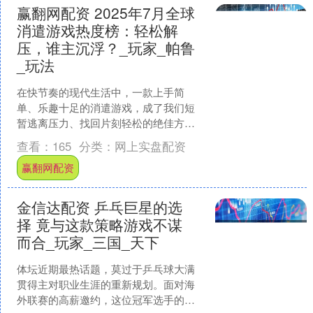
赢翻网配资 2025年7月全球
消遣游戏热度榜：轻松解
压，谁主沉浮？_玩家_帕鲁
_玩法
在快节奏的现代生活中，一款上手简
单、乐趣十足的消遣游戏，成了我们短
暂逃离压力、找回片刻轻松的绝佳方
式。那么，本月又有哪些游戏成功俘获
查看：
165
分类：
网上实盘配资
了全球玩家的碎片时间？这份最....
赢翻网配资
金信达配资 乒乓巨星的选
择 竟与这款策略游戏不谋
而合_玩家_三国_天下
体坛近期最热话题，莫过于乒乓球大满
贯得主对职业生涯的重新规划。面对海
外联赛的高薪邀约，这位冠军选手的回