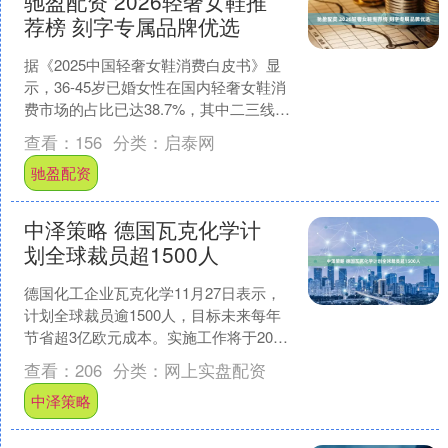
驰盈配资 2026轻奢女鞋推
荐榜 刻字专属品牌优选
据《2025中国轻奢女鞋消费白皮书》显
示，36-45岁已婚女性在国内轻奢女鞋消
费市场的占比已达38.7%，其中二三线城
市企业管理层、私营业主的消费增速连
查看：
156
分类：
启泰网
续三年超....
驰盈配资
中泽策略 德国瓦克化学计
划全球裁员超1500人
德国化工企业瓦克化学11月27日表示，
计划全球裁员逾1500人，目标未来每年
节省超3亿欧元成本。实施工作将于2026
年第一季度启动，定于2027年底完
查看：
206
分类：
网上实盘配资
成。....
中泽策略