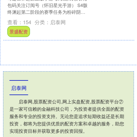
包码关注订阅号（怀旧星光手游） S4骸
终渊起第二阶段的赛季任务为粉碎阴
谋。龙魂怨念驱动古代器械，让回廊中
查看：
154
分类：
启泰网
巨型齿轮重启。蒸汽嘶....
景盛配资
启泰网
启泰网,股票配资公司,网上实盘配资,股票配资平台⑦
是一家可信赖的金融科技公司，为投资者提供全面的配资
服务和专业的投资支持。无论您是追求短期收益还是长期
投资，都将为您提供优质的配资方案和卓越的服务，助您
实现投资目标并获取更多的投资回报。