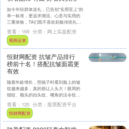
如今年轻群体送礼，已告别“实用至上”的
单一标准，更追求潮流、心意与实用的
三重体验，TA们既不喜欢刻板传统礼
物，也不接受“颜值大于实力”的花瓶产
查看：
169
分类：
网上实盘配资
品。刚刚开启预售的....
蜀商证券
恒财网配资 抗皱产品排行
榜前十名！搭配抗皱面霜更
有效
随着年龄增长，照镜子时看到脸上的皱
纹越来越多，真的很让人头大！眼周的
细纹、额头的抬头纹、嘴角的法令纹，
仿佛一道道岁月的痕迹，时刻提醒着我
查看：
120
分类：
股票配资平台
们青春不再。每次看到这些....
恒财网配资