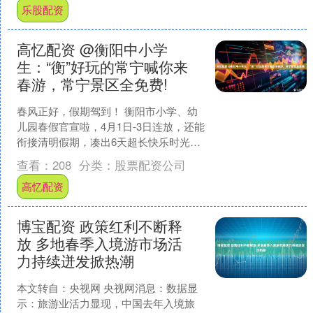
乐股配资
高忆配资 @衡阳中小学
生：“衡”好玩的常宁喊你来
春游，常宁景区全免费!
春风正好，假期驾到！ 衡阳市小学、幼
儿园春假官宣啦，4月1日-3日连放，还能
衔接清明假期，凑出6天超长快乐时光！
为了迎接衡阳市的所有小宝贝们，下面
查看：
208
分类：
股票配资公司
这些景区对小....
高忆配资
博宝配资 政策红利不断释
放 多地春季入境游市场活
力持续迸发掀热潮
本文转自：央视网 央视网消息：数据显
示：旅游业活力显现，中国去年入境旅