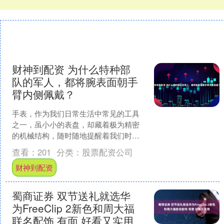
财神到配资 为什么特种部
队的军人，都将腕表面朝手
臂内侧佩戴？
手表，作为我们日常生活中常见的工具
之一，虽小小的表盘，却藏着极为精密
的机械结构，随时随地提醒着我们时间
的流逝。然而，随着时代的发展，手表
查看：
201
分类：
股票配资公司
的功能早已不再仅仅是计时....
财神到配资
蜀商证券 双节送礼就选华
为FreeClip 2新色和周大福
联名配饰 有面 好看又实用